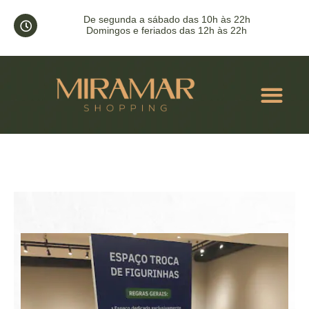
Posto de troca de figurinhas no
De segunda a sábado das 10h às 22h
Domingos e feriados das 12h às 22h
Dica de Teatro
Home
Saiu na Mídia
ACONT
Posto de troca de figurinhas no Dica de Teatro