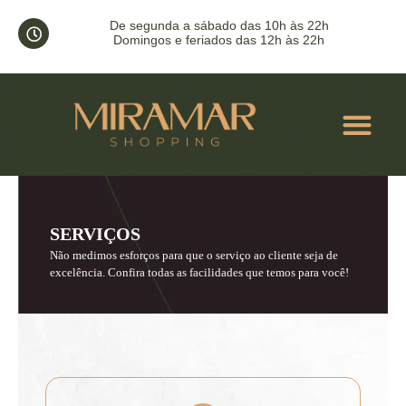
De segunda a sábado das 10h às 22h
Domingos e feriados das 12h às 22h
ACONT
SERVIÇOS
Não medimos esforços para que o serviço ao cliente seja de
excelência. Confira todas as facilidades que temos para você!