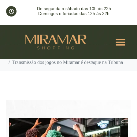
Transmissão dos jogos no
De segunda a sábado das 10h às 22h
Domingos e feriados das 12h às 22h
Miramar é destaque na
Tribuna
ACONT
Home
Saiu na Mídia
Transmissão dos jogos no Miramar é destaque na Tribuna